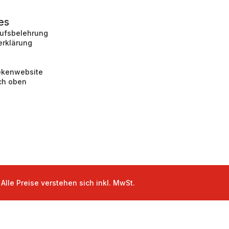
es
rufsbelehrung
erklärung
ekenwebsite
ch oben
Alle Preise verstehen sich inkl. MwSt.