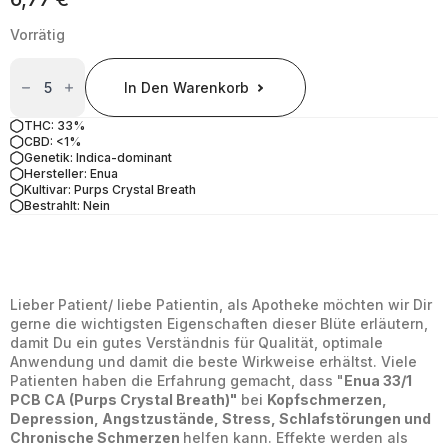
Vorrätig
Enua
33/1
In Den Warenkorb
PCB
CA
(Purps
THC: 33%
Crystal
CBD: <1%
Breath)
Genetik: Indica-dominant
Menge
Hersteller: Enua
Kultivar: Purps Crystal Breath
Bestrahlt: Nein
Lieber Patient/ liebe Patientin, als Apotheke möchten wir Dir
gerne die wichtigsten Eigenschaften dieser Blüte erläutern,
damit Du ein gutes Verständnis für Qualität, optimale
Anwendung und damit die beste Wirkweise erhältst. Viele
Patienten haben die Erfahrung gemacht, dass "
Enua 33/1
PCB CA (Purps Crystal Breath)"
bei
Kopfschmerzen,
Depression, Angstzustände, Stress, Schlafstörungen und
Chronische Schmerzen
helfen kann. Effekte werden als